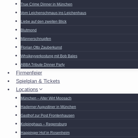
True Crime Dinner in München
Vom Leichenschmaus ins Leichenhaus
Liebe auf den zweiten Blick
Blutmond
Männerschnupfen
Florian Otto Zauberkunst
Whsikeyverkostung mit Bob Bales
ABBA Tribute Dinner Party
Firmenfeier
Spielplan & Tickets
Locations
München – Alter Wirt Moosach
Haderner Augustiner in München
Gasthof zur Post Frontenhausen
Kolpinghaus – Regensburg
Happinger Hof in Rosenheim