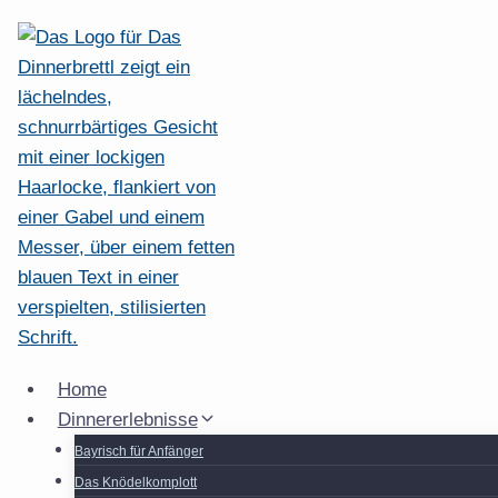
Zum
Inhalt
springen
Home
Dinnererlebnisse
Bayrisch für Anfänger
Das Knödelkomplott