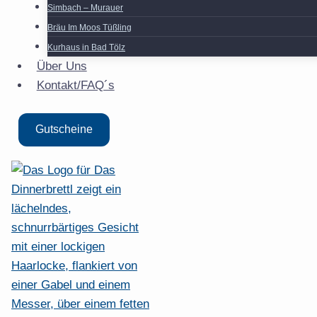
Simbach – Murauer
Bräu Im Moos Tüßling
Kurhaus in Bad Tölz
Über Uns
Kontakt/FAQ´s
Gutscheine