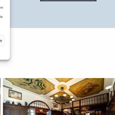
 um
Ds
en
n