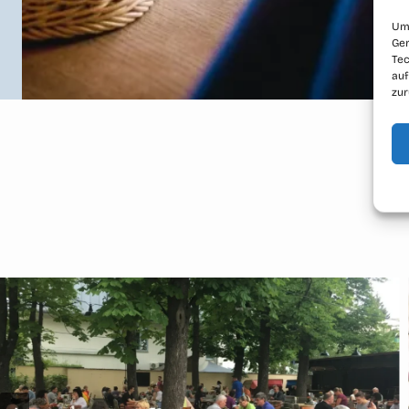
Um 
Ger
Tec
auf
zur