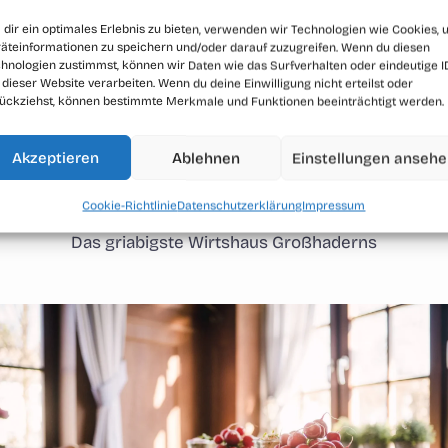
dir ein optimales Erlebnis zu bieten, verwenden wir Technologien wie Cookies,
äteinformationen zu speichern und/oder darauf zuzugreifen. Wenn du diesen
hnologien zustimmst, können wir Daten wie das Surfverhalten oder eindeutige I
 dieser Website verarbeiten. Wenn du deine Einwilligung nicht erteilst oder
ückziehst, können bestimmte Merkmale und Funktionen beeinträchtigt werden.
Akzeptieren
Ablehnen
Einstellungen anseh
Haderner Augustiner in Münche
Cookie-Richtlinie
Datenschutzerklärung
Impressum
Das griabigste Wirtshaus Großhaderns